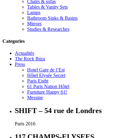
Chairs & sofas
Tables & Vanity Sets
Lamps
Bathroom Sinks & Basins
Mirrors
Studies & Researches
Categories
Actualités
The Rock Ibiza
Press
Hotel Gare de l’Est
Hôtel Elysée Secret
Paris Eight
61 Paris Nation Hôtel
Furniture Happy 61!
Messine
SHIFT – 54 rue de Londres
Paris 2016
117 CHAMPS-ELYSEES